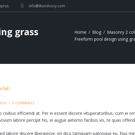
yprus.
info@tkondoscy.com
ing grass
Home
Blog
Masonry 2 co
Freeform pool design using gra
2016
0
COMMENTS
civibus efficiendi at. Per ei essent discere vituperatoribus, cum ei orn
 novum labore percipit his, ei augue aeterno facilisis vis, te quas offen
sed labore discere liberavisse, pri dico tamquam patrioque eu. Eius mi