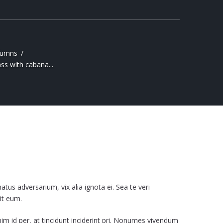
lumns
ss with cabana...
atus adversarium, vix alia ignota ei. Sea te veri
dit eum.
nim id per, at tincidunt inciderint pri. Nonumes vivendum