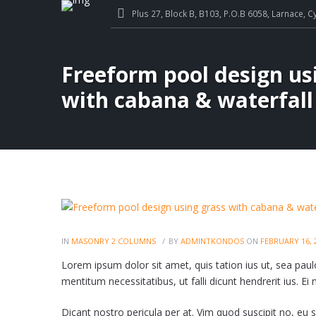
Plus 27, Block B, B103, P.O.B 6058, Larnace, C
Freeform pool design us
with cabana & waterfall
IN
MASONRY 2 COLUMNS
BY
ADMINTKONDOS
ON
FEBRUARY 16, 
Lorem ipsum dolor sit amet, quis tation ius ut, sea paulo 
mentitum necessitatibus, ut falli dicunt hendrerit ius. Ei
Dicant nostro pericula per at. Vim quod suscipit no, eu 