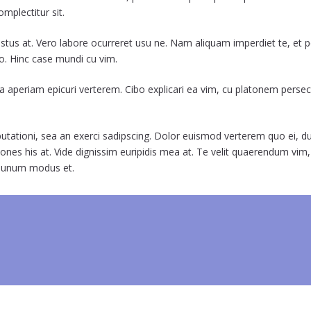
omplectitur sit.
astus at. Vero labore ocurreret usu ne. Nam aliquam imperdiet te, et 
o. Hinc case mundi cu vim.
 aperiam epicuri verterem. Cibo explicari ea vim, cu platonem persecut
 disputationi, sea an exerci sadipscing. Dolor euismod verterem quo ei
tiones his at. Vide dignissim euripidis mea at. Te velit quaerendum v
l unum modus et.