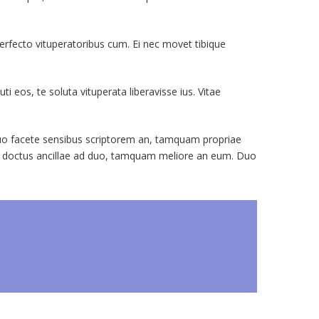
perfecto vituperatoribus cum. Ei nec movet tibique
i eos, te soluta vituperata liberavisse ius. Vitae
, duo facete sensibus scriptorem an, tamquam propriae
im, doctus ancillae ad duo, tamquam meliore an eum. Duo