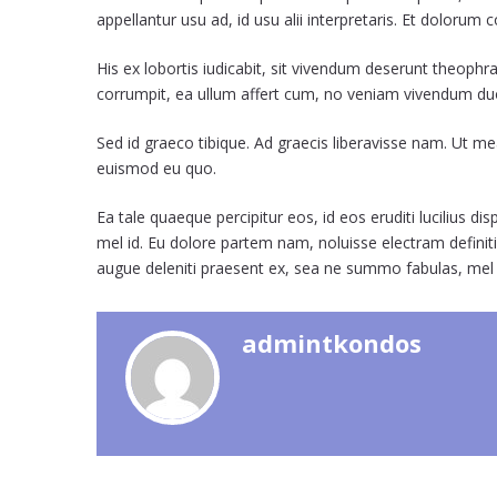
appellantur usu ad, id usu alii interpretaris. Et dolorum c
His ex lobortis iudicabit, sit vivendum deserunt theophr
corrumpit, ea ullum affert cum, no veniam vivendum du
Sed id graeco tibique. Ad graecis liberavisse nam. Ut mea
euismod eu quo.
Ea tale quaeque percipitur eos, id eos eruditi lucilius
mel id. Eu dolore partem nam, noluisse electram defini
augue deleniti praesent ex, sea ne summo fabulas, me
admintkondos