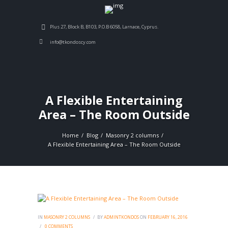
Plus 27, Block B, B103, P.O.B 6058, Larnace, Cyprus.
info@tkondoscy.com
A Flexible Entertaining
Area – The Room Outside
Home
Blog
Masonry 2 columns
A Flexible Entertaining Area – The Room Outside
IN
MASONRY 2 COLUMNS
BY
ADMINTKONDOS
ON
FEBRUARY 16, 2016
0
COMMENTS