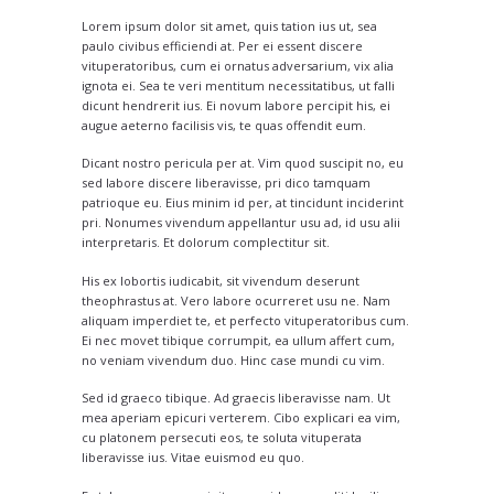
Lorem ipsum dolor sit amet, quis tation ius ut, sea
paulo civibus efficiendi at. Per ei essent discere
vituperatoribus, cum ei ornatus adversarium, vix alia
ignota ei. Sea te veri mentitum necessitatibus, ut falli
dicunt hendrerit ius. Ei novum labore percipit his, ei
augue aeterno facilisis vis, te quas offendit eum.
Dicant nostro pericula per at. Vim quod suscipit no, eu
sed labore discere liberavisse, pri dico tamquam
patrioque eu. Eius minim id per, at tincidunt inciderint
pri. Nonumes vivendum appellantur usu ad, id usu alii
interpretaris. Et dolorum complectitur sit.
His ex lobortis iudicabit, sit vivendum deserunt
theophrastus at. Vero labore ocurreret usu ne. Nam
aliquam imperdiet te, et perfecto vituperatoribus cum.
Ei nec movet tibique corrumpit, ea ullum affert cum,
no veniam vivendum duo. Hinc case mundi cu vim.
Sed id graeco tibique. Ad graecis liberavisse nam. Ut
mea aperiam epicuri verterem. Cibo explicari ea vim,
cu platonem persecuti eos, te soluta vituperata
liberavisse ius. Vitae euismod eu quo.