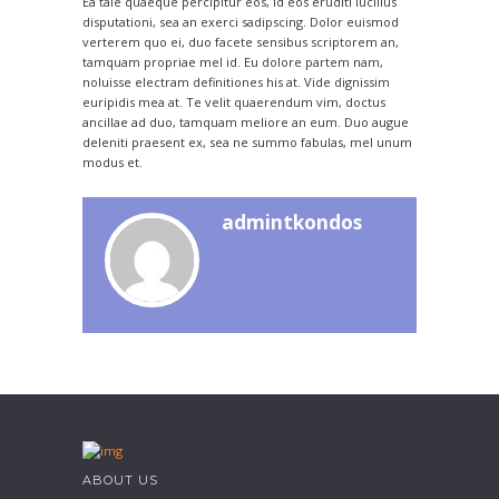
Ea tale quaeque percipitur eos, id eos eruditi lucilius
disputationi, sea an exerci sadipscing. Dolor euismod
verterem quo ei, duo facete sensibus scriptorem an,
tamquam propriae mel id. Eu dolore partem nam,
noluisse electram definitiones his at. Vide dignissim
euripidis mea at. Te velit quaerendum vim, doctus
ancillae ad duo, tamquam meliore an eum. Duo augue
deleniti praesent ex, sea ne summo fabulas, mel unum
modus et.
admintkondos
ABOUT US